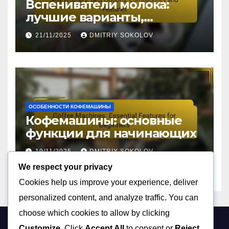
Вспениватели молока:
лучшие варианты,
совместимость и функции
21/11/2025
DMITRIY SOKOLOV
ОСОБЕННОСТИ КОФЕМАШИНЫ
Кофемашины: основные
функции для начинающих
19/11/2025
DMITRIY SOKOLOV
We respect your privacy
Cookies help us improve your experience, deliver
personalized content, and analyze traffic. You can
choose which cookies to allow by clicking
Customize
. Click
Accept All
to consent or
Reject