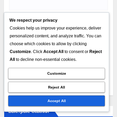
We respect your privacy
Website
Cookies help us improve your experience, deliver
personalized content, and analyze traffic. You can
choose which cookies to allow by clicking
Customize
. Click
Accept All
to consent or
Reject
Save my name, email, and website in this browser for
All
to decline non-essential cookies.
the next time I comment.
Customize
Reject All
Accept All
Быстрые Ссылки