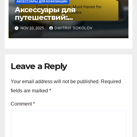
АКСЕССУАРЫ ДЛЯ КОФЕМАШИН
Аксессуары для
путешествий:
необходимые вещи для
NOV 10, 2025
DMITRIY SOKOLOV
любителей кофе
Leave a Reply
Your email address will not be published.
Required
fields are marked
*
Comment
*