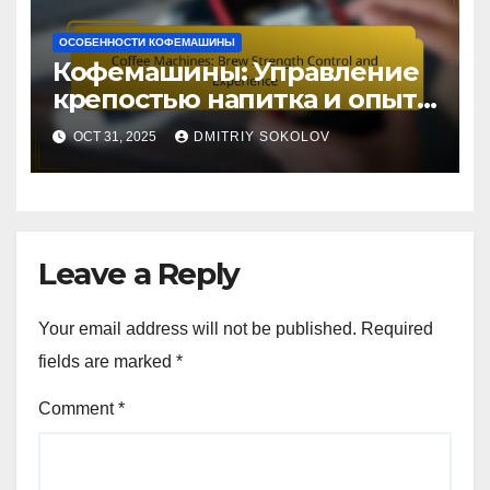
ОСОБЕННОСТИ КОФЕМАШИНЫ
Кофемашины: Управление
крепостью напитка и опыт
использования
OCT 31, 2025
DMITRIY SOKOLOV
Leave a Reply
Your email address will not be published.
Required
fields are marked
*
Comment
*